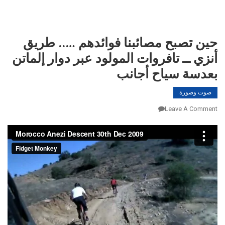
حين تصبح مصائبنا فوائدهم ….. طريق
أنزي ــ تافروات المولود عبر دوار إلماتن
بعدسة سياح أجانب
صوت وصورة
On
Leave A Comment
حين
تصبح
مصائبنا
فوائدهم
…..
طريق
أنزي
ــ
تافروات
المولود