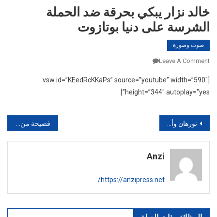
خالد نزار يبكي بحرقة ضد الحملة
الشرسة على دنيا بوتازوت
صوت وصورة
On
Leave A Comment
خالد
[vsw id=”KEedRcKKaPs” source=”youtube” width=”590″
نزار
height=”344″ autoplay=”yes”]
يبكي
بحرقة
ضد
تصفّح
نورهان وأنور الامير يتوجان ملكة جمال ستار أكاديمي للعام 2016 الجزائرية سهيلة بن لشهب‎
فضيحة من العيار الثقيل بمستشفى “موريزكو” بالدار البيضاء
الحملة
المقالات
الشرسة
على
Anzi
دنيا
بوتازوت
https://anzipress.net/