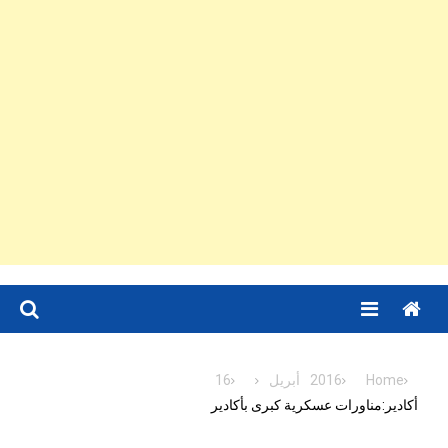
Menu
Home
2016
أبريل
16
أكادير:مناورات عسكرية كبرى بأكادير