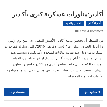
أكادير:مناورات عسكرية كبرى بأكادير
آخر الأخبار
اكادير والجهة
On
Leave A Comment
أكادير:مناورات
من المنتظر أن تحتضن مدينة أكادير، الأسبوع المقبل، بدءا من يوم الإثنين
عسكرية
18 أبريل الجاري ، مناورات “الأسد الإفريقي 2016″، التي تشارك فيها قوات
كبرى
عسكرية من دول عدة بقيادة الولايات المتحدة الأمريكية. وستستمر هذه
بأكادير
المناورات لمدة 10 أيام بمدينة أكادير، سيشارك فيها ضباط من القوات
المسلحة الكندية، إلى جانب عناصر أخرى من 11 دولة لتعزيز التعاون
الدولي المتعدد الجنسيات، وبناء القدرات في مجال إحلال السلم، ومواجهة
الأزمات الإقليمية المحتملة
تصفّح
مشهد مؤثر لسيدة نائمة بمحطة القطاربالرباط 16.04.2016
مستخدم بنكي بآيت ملول يستغل طفلة جنسبا و…
المقالات