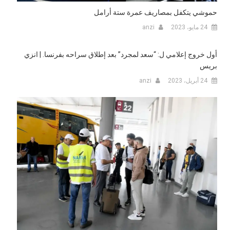
حموشي يتكفل بمصاريف عمرة ستة أرامل
24 مايو، 2023
anzi
أول خروج إعلامي ل: “سعد لمجرد” بعد إطلاق سراحه بفرنسا. | انزي
بريس
24 أبريل، 2023
anzi