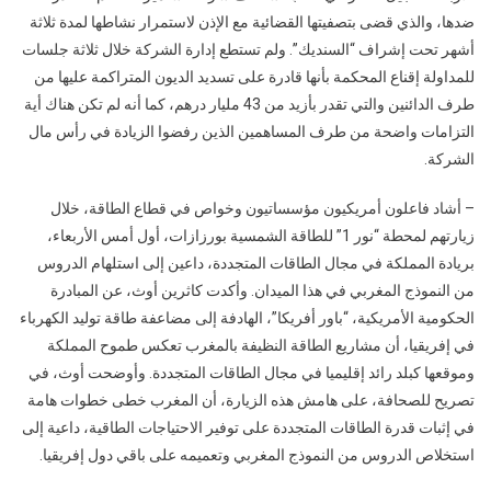
ضدها، والذي قضى بتصفيتها القضائية مع الإذن لاستمرار نشاطها لمدة ثلاثة
أشهر تحت إشراف “السنديك”. ولم تستطع إدارة الشركة خلال ثلاثة جلسات
للمداولة إقناع المحكمة بأنها قادرة على تسديد الديون المتراكمة عليها من
طرف الدائنين والتي تقدر بأزيد من 43 مليار درهم، كما أنه لم تكن هناك أية
التزامات واضحة من طرف المساهمين الذين رفضوا الزيادة في رأس مال
الشركة.
– أشاد فاعلون أمريكيون مؤسساتيون وخواص في قطاع الطاقة، خلال
زيارتهم لمحطة “نور 1” للطاقة الشمسية بورزازات، أول أمس الأربعاء،
بريادة المملكة في مجال الطاقات المتجددة، داعين إلى استلهام الدروس
من النموذج المغربي في هذا الميدان. وأكدت كاثرين أوث، عن المبادرة
الحكومية الأمريكية، “باور أفريكا”، الهادفة إلى مضاعفة طاقة توليد الكهرباء
في إفريقيا، أن مشاريع الطاقة النظيفة بالمغرب تعكس طموح المملكة
وموقعها كبلد رائد إقليميا في مجال الطاقات المتجددة. وأوضحت أوث، في
تصريح للصحافة، على هامش هذه الزيارة، أن المغرب خطى خطوات هامة
في إثبات قدرة الطاقات المتجددة على توفير الاحتياجات الطاقية، داعية إلى
استخلاص الدروس من النموذج المغربي وتعميمه على باقي دول إفريقيا.