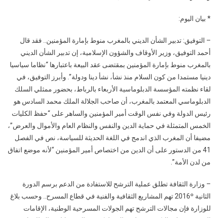
* بيان اليوم:
– التوفيق: تدبير الشأن الديني بالمغرب منوط بإمارة المؤمنين.. فقد قال
أحمد التوفيق، وزير الأوقاف والشؤون الإسلامية، إن تدبير الشأن الديني
بالمغرب منوط بإمارة المؤمنين بمقتضى عقد البيعة باعتبارها “نظاما سياسيا
دينيا مستمدا من كون السلام منذ نشأ، نشأ دينا ودولة”. وأبرز التوفيق، في
لقاء نظمته المؤسسة الدبلوماسية الأربعاء بالرباط، بحضور ممثلي السلك
الدبلوماسي المعتمد بالمغرب، أن صاحب الجلالة الملك محمد السادس هو
رئيس الدولة وفي نفس الوقت أمير المؤمنين والساهر على “حفظ الكليات
الخمس المتمثلة في حماية الدين والنفس والنظام العام والأموال والعرض”،
مضيفا أن المغرب الذي اندمج في اللغة الحديثة للسياسة، نص في الفصل
41 من الدستور على أن الدين من اختصاص أمير المؤمنين “لأنه موضع اتفاق
من لدن الأمة”.
– وزارة الثقافة تطلق عملية الترشح للاستفادة من الدعم برسم الدورة
الثانية 2016º تهم المشاريع الثقافية والفنية في قطاع المسرح.. وحسب بلاغ
للوزارة فإن مجالات الترشح تهم الجولات المسرحية الوطنية، الإقامات