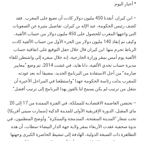
* أخبار اليوم:
– ابن كيران: أنقذنا 450 مليون دولار كادت أن تضيع على المغرب.. فقد
كشف رئيس الحكومة، عبد الإله بن كيران، تفاصيل مثيرة عن الصعوبات
التي واجهها المغرب للحصول على 450 مليون دولار من حساب الألفية،
وكيف تم إنقاذ 140 مليون دولار من الجزء الأول من حساب الألفية كادت
الرباط تحرم منها. ابن كيران قال خلال حفل التوقيع على اتفاقية حساب
الألفية يوم أمس بمقر وزارة الخارجية، إنه خلال سفره إلى واشنطن للقاء
مديرة حساب تحدي الألفية، دانا هايد، في غشت 2014، تم وضع “معايير
صارمة” من أجل الاستفادة من البرنامج الجديد، مضيفا أنه بعد عودته
للمغرب بذلت رئاسة الحكومة جهدا “واستطعنا في المراحل الأخيرة أن
ننتقل من ترتيب لم يكن يسمح لنا بالفوز بهذا البرنامج إلى ترتيب أفضل”.
– تحتضن العاصمة الاقتصادية للمملكة، في الفترة الممتدة من 17 إلى 20
ماي المقبل، الدورة الإفريقية الأولى للمدينة الذكية (سمارت سيتي أفريكا)
تحت شعار “المدينة المنفتحة، المندمجة والمبتكرة”. وأوضح المنظمون، في
ندوة صحفية عقدت الأربعاء بمقر ولاية جهة الدار البيضاء-سطات، أن هذه
التظاهرة ذات الصبغة الدولية، الهادفة إلى تنشيط الحاضرة الكبرى وجهتها