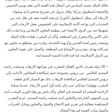
جلالة الملك محمد السادس في أشغال هذه القمة التي تعقد يومي الخميس
والجمعة باسطنبول بتركيا. وقال مزوار في تصريح صحفي لدى وصوله
الأربعاء إلى مطار اسطنبول أتاتورك إن هذه القمة تعقد في ظل عدد من
التحديات التي تواجه الأمة الإسلامية على الخصوص بفعل الأزمات التي
تشهدها عدد من الدول الأعضاء في منظمة التعاون الإسلامي وتداعيات ذلك
على الأمن والاستقرار في المنطقة. وأكد أن المغرب بقيادة جلالة الملك
بوصفه رئيس لجنة القدس واع بهذه التحديات ولديه دور يضطلع به بتعاون مع
شركائه بهدف منع تردي الأوضاع في المنطقة، والعمل على تقوية التعاون
بين الدول الإسلامية، لما فيه فائدة التنمية المستدامة.
– 30 دولة تعترف بالدور الفعال للمغرب في مواجهة الإرهاب وتسلمه رئاسة
المنتدى العالمي.. من ترؤس مجموعة عمل لمكافحة المقاتلين الأجانب إلى
ترؤس المنتدى العالمي لمكافحة الإرهاب، ذلك هو المسار الذي قطعه
المغرب وهولندا جنبا إلى جنب إلى غاية أول أمس الأربعاء، عندما تسلما
الرئاسة المشتركة للمنتدى في لاهاي. وأكد ناصر بوريطة الوزير المنتدب لدى
وزير الشؤون الخارجية والتعاون لدى تسلمه رئاسة المنتدى، عزم المغرب
المساهمة بفعالية في تعزيز قيم الانفتاح والحوار والتعاون وتبادل الخبرات
والممارسات الجيدة في هذا المجال.