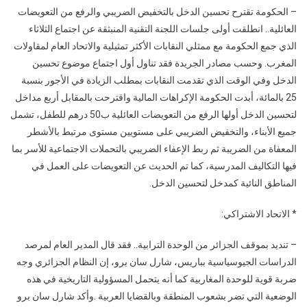
– الحكومة تقترح تحسين الدخل بالتخفيض الضريبي والرفع من التعويضات
العائلية.. انطلقت أولى جلسات اللجنة التقنية المنبثقة عن اجتماع الثلاثاء
الذي جمع الحكومة مع ممثلي النقابات الأكثر تمثيلية والاتحاد العام لمقاولات
المغرب. وحسب مصادر الجريدة فقد تناول أول اجتماع موضوع تحسين
الدخل وفي الوقت الذي تقدمت النقابات بمطلب الزيادة في الأجور بنسبة
25 بالمائة، أبدت الحكومة الإكراهات المالية واقترحت بالمقابل أربع مداخل
لتحسين الدخل أولها الرفع من التعويضات العائلية ب50 درهم للطفل، تشمل
جميع الأبناء، والتخفيض الضريبي على مستويين مستوى مرتبط بالأشطر
المعفاة من الضريبة ثم ربط الإعفاء الضريبي بالتحملات الاجتماعية للأسر بما
فيها التكاليف المدرسية، كما تم الحديث عن التعويضات على العمل في
المناطق النائية كمدخل لتحسين الدخل.
* الاتحاد الاشتراكي:
– تنديد بموقف الجزائر من الوحدة الترابية.. فقد قال المدير العام لمرصد
الدراسات الجيوسياسية بباريس، شارل سان برو، إن النظام الجزائري وجه
ضربة قوية للوحدة المغاربية كما أنه يتحمل المسؤولية التاريخية في هذه
الوضعية التي تضر بشعوب المنطقة وبالقضايا العربية .وأكد شارل سان برو