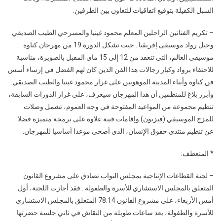
السبل الكفيلة بتوقيع اتفاقيات للتعاون بين الطرفين.
– تكريم الفنانين الراحلين المعلم محمود غينيا والمسرحي الطيب الصديقي
وجيل رواد موسيقى إفريقيا.. حيث تشكل الدورة 19 من مهرجان كناوة
موسيقى العالم، التي تنعقد من 12 إلى 15 ماي المقبل بالصويرة، مناسبة
للاحتفاء برواد وكبار رجالات هذا الفن الذين كان لهم الفضل في إرساء أسس
فن كناوة وأبناء المدينة الموهوبين على غرار محمود غينيا والطيب الصديقي.
وأبرز بلاغ للمنظمين أن هذا المهرجان سيعرف، على غرار الدورات السابقة،
تنظيم مجموعة من المواعيد المفتوحة في وجه العموم، تشمل وصلات
للمزج الموسيقي (فيزيون) وإقامات فنية علاوة على برمجة متميزة فضلا
عن تنظيم منتدى حقوق الإنسان، الذي أضحى موعدا أساسيا للمهرجان.
* المنعطف:
– لجنة القطاعات الإنتاجية بمجلس النواب تصادق على مشروع القانون
المتعلق بالمجلس الاستشاري للأسرة والطفولة.. فقد أجازت اللجنة، أول
أمس الأربعاء، على مشروع القانون 78.14 المتعلق بالمجلس الاستشاري
للأسرة والطفولة، بعد ساعات طويلة من النقاش في ثاني جلسة حضرتها