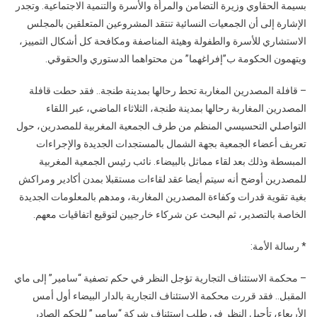
بسيمة الحقاوي وزيرة التضامن والمرأة والأسرة والتنمية الاجتماعية. وتجدر
الإشارة إلى أن الجمعيات النسائية تنتقد المشروعين المتعلقين بالمجلس
الاستشاري للأسرة والطفولة وهيئة المناصفة ومكافحة كل أشكال التمييز،
ويتهمون الحكومة ب”إفراغهما” من محتواهما الدستوري والحقوقي.
– قافلة المصدرين المغاربة تحط رحالها بمدينة طنجة.. فقد حطت قافلة
المصدرين المغاربة رحالها بمدينة طنجة، الثلاثاء الماضي، عبر اللقاء
التواصلي التحسيسي المنظم من طرف الجمعية المغربية للمصدرين، حول
تعريف أعضاء الجمعية بجهة الشمال بالمستجدات الجديدة والإجراءات
المبسطة وذلك بعد لقاء مماثل بالبيضاء. نائب رئيس الجمعية المغربية
للمصدرين أوضح أنه سيتم أيضا عقد لقاءات مستقبلا بمدن أكادير ومراكش
بغية تقوية قدرات وكفاءة المصدرين المغاربة، ومدهم بالمعلومات الجديدة
الخاصة بالتصدير، ثم البحث عن شركاء خارجيين لتوقيع اتفاقيات معهم.
* رسالة الأمة:
– محكمة الاستئناف التجارية تؤجل النظر في حكم تصفية “سامير” إلى ماي
المقبل.. فقد قررت محكمة الاستئناف التجارية بالدار البيضاء أول أمس
الأربعاء، تأجيل النظر في طلب استئناف شركة “سامير” للحكم الصادر