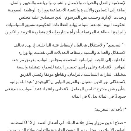
الإسلامية والعدل والحريات والاتصال والشباب والرياضة والتجهيز والنقل،
إضافة إلى التضامن والأسرة والتنمية الاجتماعية ووزارة الوظيفة العمومية
وتحديث الإدارة. وحسب نص المرسوم، الذي سيصادق عليه مجلس
الحكومة اليوم الجمعة، سيناط بهاته القطاعات الحكومية تنسيق السياسيات
والبرامج القطاعية المرتبطة بأجرأة مشاريع إصلاح منظومة التربية والتكوين.
– “البيجيدي” والاستقلال يتحالفان لإسقاط عتبة الداخلية.. إذ يهدد تحالف
الاستقلال والعدالة والتنمية بإسقاط التعديلات التي تقدمت بها وزارة
الداخلية، إلى اللجنة البرلمانية المختصة بمجلس النواب، بغرض مراجعة
القوانين الانتخابية وعلى رأسها تخفيض العتبة للسماح بتمثيلية واسعة
لمختلف التيارات السياسية بالبرلمان. وتقاطع موقفا رئيسي الفريق
الاستقلالي نور الدين مضيان، والفريق النيابي ل “البيجيدي” عبد الله بوانو،
بشأن رفض مقترح تقليص المعامل الانتخابي واعتماد عتبة أصوات جديدة في
حدود 3 في المائة بدل 6 في المائة.
* الأحداث المغربية:
– صلاح الدين مزوار يمثل جلالة الملك في أشغال القمة الÜ 13 لمنظمة
التعاون الإسلامي.. يمثل وزير الشؤون الخارجية والتعاون صلاح الدين مزوار