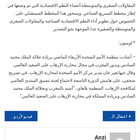
المقاولات الصغرى والمتوسطة أعضاء النظم الاقتصادية التي تم وضعها في
إطار مخطط التسريع الصناعي. ويتمحور هذا المخطط المستقبلي على
الخصوص حول تطوير أداء النظم الاقتصادية الصناعية والمقاولات الصغرى
والمتوسطة والصغيرة جدا الموجهة نحو التصدير.
* لوبنيون:
– أشادت منظمة الأمم المتحدة الأربعاء الماضي بريادة جلالة الملك محمد
السادس وبدور المغرب في مجال محاربة الإرهاب على الصعيد العالمي.
وقال جيهانغير خان مدير مركز الأمم المتحدة لمحاربة الإرهاب، في تصريح
صحفي، على هامش الدورة التاسعة لاجتماع لجنة تنسيق المنتدى العالمي
لمكافحة الإرهاب، المنظمة بلاهاي، “أشيد بالمغرب وبجلالة الملك محمد
السادس وبريادة المملكة في محاربة الإرهاب على الصعيد العالمي”.
تصفّح
اعتقال العقل المدبر لعملية “أغروض “وهو تاجر مخدرات
فيديو لأردوغان يبكي أثناء إلقاء تلميذة تركية في أمريكا لقصيدة عن الرسول‎
المقالات
Anzi