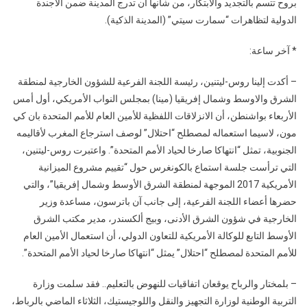
بروح تتسم بالتجديد والابتكار، من شأنها أن تدرج المدينة ضمن الأجندة
الدولية لتظاهرات “سمارت سيتي” (المدينة الذكية).
* آخر ساعة:
– أكدت إلينا روس-ليتنين، رئيسة اللجنة الفرعية للشؤون الخارجية لمنطقة
الشرق والاوسط وشمال إفريقيا (مينا) بمجلس النواب الأمريكي، أول أمس
الأربعاء بواشنطن، أن الانزلاقات اللفظية للأمين العام للأمم المتحدة بان كي
مون، لاسيما استعماله لمصطلح “احتلال” لوصف استرجاع المغرب لأقاليمه
الجنوبية، تمثل “انتهاكا صارخا لحياد الأمم المتحدة”. واعتبرت روس-ليتنين،
التي ترأست جلسة استماع بالكونغرس حول “تقييم مشروع الميزانية
الأمريكية 2017 الموجهة لمنطقة الشرق الأوسط وشمال إفريقيا”، والتي
حضرها أعضاء اللجنة الفرعية، إلى جانب آن باترسون، مساعدة وزير
الخارجية في شؤون الشرق الأدنى، وبيج ألكسندر، مدير مكتب الشرق
الأوسط التابع للوكالة الأمريكية للتعاون الدولي، أن استعمال الأمين العام
للأمم المتحدة لمصطلح “احتلال” يمثل “انتهاكا صارخا لحياد الأمم المتحدة”.
– بلمختار والرباح يوقعان اتفاقيات للنهوض بالتعليم.. فقد سلمت وزارة
التربية الوطنية لوزارة التجهيز والنقل واللوجيستيك، الثلاثاء الماضي بالرباط،