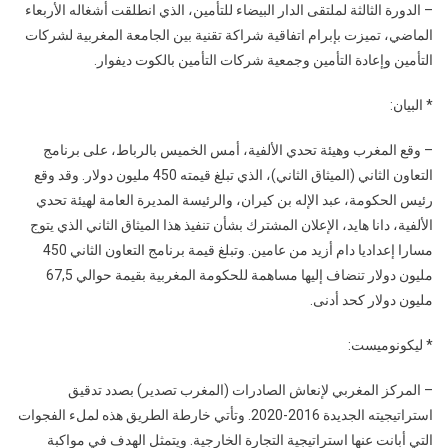
– الدورة الثالثة لملتقى الدار البيضاء للتأمين، الذي انطلقت أشغاله الأربعاء
الماضي، تميزت بإبرام اتفاقية شراكة تقنية بين الجامعة المغربية لشركات
التأمين وإعادة التأمين وجمعية شركات التأمين بالكوت ديفوار.
* البيان:
– وقع المغرب وهيئة تحدي الألفية، أمس الخميس بالرباط، على برنامج
التعاون الثاني (الميثاق الثاني)، الذي تبلغ قيمته 450 مليون دولار. وقد وقع
رئيس الحكومة، عبد الإله بن كيران، والرئيسة المديرة العامة لهيئة تحدي
الألفية، دانا هايد، الإعلان المشترك بشأن تنفيذ هذا الميثاق الثاني الذي يتوج
مسارا إعداديا دام أزيد من عامين. وتبلغ قيمة برنامج التعاون الثاني 450
مليون دولار تنضاف إليها مساهمة للحكومة المغربية بقيمة حوالي 67,5
مليون دولار كحد أدنى.
* ليكونوميست:
– المركز المغربي لإنعاش الصادرات (المغرب تصدير) بصدد تدقيق
استراتيجيته الجديدة 2016-2020. وتأتي خارطة الطريق هذه لملء الفجوات
التي أبانت عنها استراتيجية التجارة الخارجية. ويتمثل الهدف في مواكبة