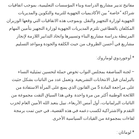
مفاتيح تدبير مشاريع الدراسة وبناء المؤسسات التعليمية، بموجب اتفاقيات
شراكة “خاصة” بين الأكاديميات الجهوية للتربية والتكوين والمديريات
الجهوية لوزارة التجهيز والنقل. وبموجب هذه الاتفاقيات التي وقعها الوزيران
المكلفان بالقطاعين تلتزم المديريات الجهوية لوزارة التجهيز بتأمين المهام
المرتبطة بدراسة مشاريع البناء وتسييرها واتخاذ التدابير اللازمة لإنجاز
مشاريع في أحسن الظروف من حيث الكلفة والجودة ومواعد التسليم.
* أوجوردوي لوماروك:
– لجنة المناصفة بمجلس النواب تخوض حملة لتحسين تمثيلية النساء
بالبرلمان قبل الانتخابات التشريعية. وتعمل عدد من النائبات بشكل حثيث
على مراجعة المادة 5 من القانون الذي يمنع على المرأة الاستفادة من
اللائحة الوطنية أكثر من مرة واحدة. وفي هذا السياق التقت مجموعة من
النائبات البرلمانيات، أول أمس الأربعاء، نبيل بنعبد الله الأمين العام لحزب
التقدم والاشتراكية لكسب دعمه في هذه القضية، في حين تمت برمجة
لقاءات بمجموعة من القيادات السياسية الأخرى.
* لوماتان :