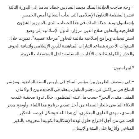
– وجه صاحب الجلالة الملك محمد السادس خطابا ساميا إلى الدورة الثالثة
عشرة لمنظمة التعاون الإسلامي التي بدأت أشغالها أمس الخميس
بإسطنبول. ودعا جلالة الملك في هذا الخطاب، الذي تلاه وزير الشؤون
الخارجية والتعاون صلاح الدين مزوار، الدول الإسلامية إلى وضع
استراتيجيات وبرامج إصلاحية ملائمة لتجاوز “مرحلة عصيبة”، تميزت خلال
السنوات الأخيرة بتصاعد التيارات المناهضة للدين الإسلامي ولثقافة الخوف
والحذر والكراهية اتجاه الأقليات المسلمة داخل المجتمعات الغربية.
* ليبراسيون:
– في منتصف الطريق بين مؤتمر المناخ في باريس السنة الماضية، ومؤتمر
المناخ في مراكش في دجنبر المقبل، ينعقد في الجديدة بين 4 و8 ماي
المقبل منتدى البحرº حسب ما أعلنه المنظمون خلال ندوة صحفية عقدت
الثلاثاء الماضي بالدار البيضاء من أجل تقديم برنامج هذا اللقاء. وأوضح مدير
المنتدى، مهدي العلوي المدغري، أن هذا اللقاء يشكل فرصة للتفكير
الجماعي من أجل اقتراح حلول لهذه الإشكالية الكونية المعروفة بالتغير
المناخي وآثارها على البيئة والإنسان.