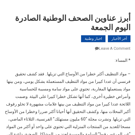
أبرز عناوين الصحف الوطنية الصادرة
اليوم الجمعة
آخر الأخبار
اخبار وطنية
On
Leave A Comment
أبرز
* المساء:
عناوين
الصحف
– مواد التنظيف أكثر خطرا من الأوساخ التي تزيلها.. فقد كشف تحقيق
الوطنية
فرنسي أن عددا كبيرا من مواد التنظيف المستعملة بشكل يومي، ومن بينها
الصادرة
مواد يستعملها المغاربة، تحتوي على مواد سامة ومسببة للحساسية
اليوم
وأمراض خطيرة أخرى، كما أنها تشكل خطرا كبيرا على البيئة. وضمت
الجمعة
اللائحة عددا كبيرا من مواد التنظيف من بينها علامات مشهورة لا تخلو رفوف
أكبر المحلات منها، وكشف التحقيق أنها أحيانا أكثر ضررا وخطرا من الأوساخ
التي تزيلها. ونشرت مجلة “60 مليون مستهلك” الفرنسية، الثلاثاء الماضي،
مسحا للعديد من المنتجات المنزلية التي تحتوي على واحد أو أكثر من المواد
“غير المرغوب فيها” السامة والمسببة لعدد من المشاكل الصحية، داعية إلى