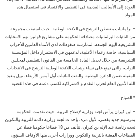
العودة إلى الأساليب القديمة في التنظيف والاقتصاد في استعمال هذه
المواد.
– برلمانيات يضغطن للترشح في اللائحة الوطنية.. حيث استبقت مجموعة
من النائبات البرلمانيات مصادقة الحكومة على مشاريع قوانين تهم الانتخابات
التشريعية اليوم الجمعة، لممارسة ضغوطات لدى الأمناء العامين للأحزاب
السياسية، خاصة زعماء الأغلبية، لدعمهن في الاستمرار داخل المؤسسة
التشريعية من خلال تعديل المادة الخامسة من القانون التنظيمي لمجلس
النواب، والتي تمنع على نساء وشباب اللائحة الوطنية الترشح في الانتخابات
المقبلة ضمن الدائرة الوطنية. والتقت النائبات أول أمس الأربعاء، نبيل بنعبد
الله الأمين العام لحزب التقدم والاشتراكية لكسب دعمه في هذه القضية.
* الصباح:
– ابن كيران يرأس لجنة وزارية لإصلاح التربية.. حيث تقدمت الحكومة
بمرسوم جديد يقضي، لأول مرة، بإحداث لجنة وزارية دائمة للتربية والتكوين
تحت رئاسة عبد الإله بن كيران، تتألف من 18 قطاعا حكوميا فضلا عن
القطاعات المعنية بالتربية والتكوين ووزارات أخرى منها الأوقاف الشؤون