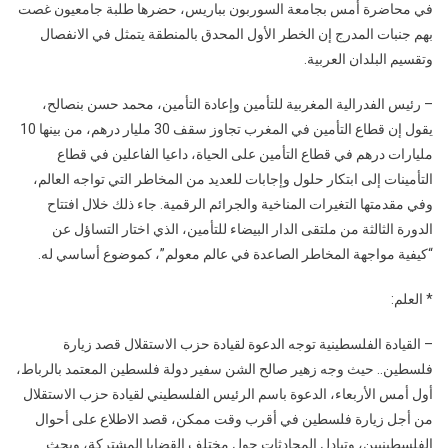
في محاضرة أمس بجامعة السوربون بباريس، حضرها طلبة جامعيون غصت
بهم جنبات المدرج إن الخطر الأول المحدق بالمنطقة يتمثل في الانفصال
وتقسيم البلدان العربية.
– رئيس الفدرالية المغربية للتأمين وإعادة التأمين، محمد حسن بنصالح،
يقول إن قطاع التأمين في المغرب تجاوز سقف 30 مليار درهم، من بينها 10
مليارات درهم في قطاع التأمين على الحياة، داعيا الفاعلين في قطاع
التأمينات إلى ابتكار حلول وإجابات للعديد من المخاطر التي تواجه العالم،
وفي مقدمتها التغيرات المناخية والجرائم الرقمية. جاء ذلك خلال افتتاح
الدورة الثالثة من ملتقى الدار البيضاء للتأمين، الذي اختار التساؤل عن
“كيفية مواجهة المخاطر الصاعدة في عالم معولم”، كموضوع أساسي له.
* العلم:
– القيادة الفلسطينية توجه الدعوة لقيادة حزب الاستقلال قصد زيارة
فلسطين.. حيث وجه زهير صالح الشن سفير دولة فلسطين المعتمد بالرباط،
أول أمس الأربعاء، الدعوة باسم الرئيس الفلسطيني لقيادة حزب الاستقلال
من أجل زيارة فلسطين في أقرب وقت ممكن، قصد الاطلاع على أحوال
الفلسطينيين، وتبادل المحادثات حول مختلف القضايا المشتركة، وبحث