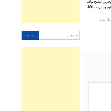
فرين يفضح مافيا
سرقت 8 مليار سنتيم و شردت 450
anzi
البحث
عن: