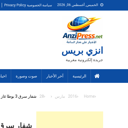
Ski
الخميس, أغسطس 06, 2026
سياسة الخصوصية Privacy Policy
t
conten
انزي بريس
جريدة إلكترونية مغربية
الرئيسية
آخر الأخبار
صوت وصورة
اخبا
Home
2016
مارس
28
شفار سرق 3 بوطا غاز بكل برودة بسيارة فاخرة
شفار سرق 3 بوطا غاز بكل برودة بسيارة ف