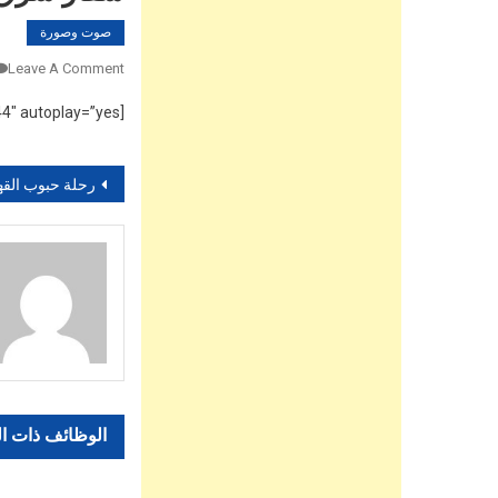
صوت وصورة
Leave A Comment
[vsw id=”WYhq1IydKoc” source=”youtube” width=”590″ height=”344″ autoplay=”yes”]
تصفّح
رحلة حبوب القهوة التي تبدأ من جنوب أث
المقالات
الوظائف ذات ا