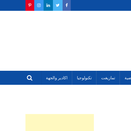
ضية
تمازيغت
تكنولوجيا
اكادير والجهة