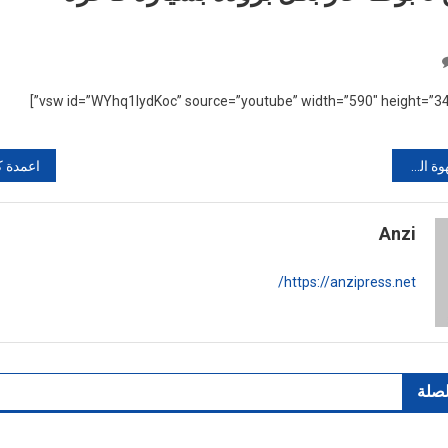
On
شفار
سرق
3
بوطا
يوبيا للعالم
غاز
بكل
برودة
Anzi
بسيارة
فاخرة
https://anzipress.net/
لصلة