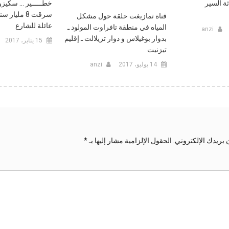
ة السير
خطـــــير … سكيزو
قناة تمازيغت حلقة حول مشكل
عائلة للشارع‎
المياه في منطقة تافراوت المولود ـ
anzi
بدوار بوغيلاس و دوار تزيلالت ـ إقليم
15 يناير، 2017
تيزنيت
14 يوليو، 2017
anzi
 بريدك الإلكتروني.
الحقول الإلزامية مشار إليها بـ
*