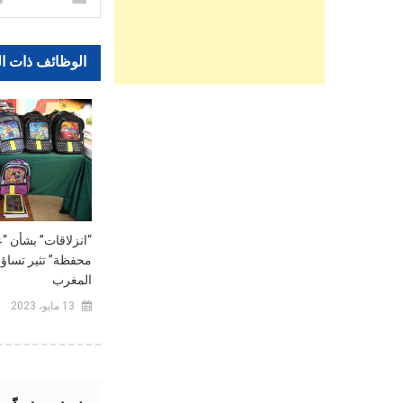
الوظائف ذات ا
“انزلاقات” بشأن “
محفظة” تثير تساؤلا
المغرب
13 مايو، 2023