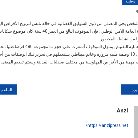
ر وطنية
On
إيقاف
شخص بحي المصلى من ذوي السوابق القضائية في حالة تلبس لترويج الأقراص ال
شخص
وحسب بلاغ للمديرية العامة للأمن الوطني، فإن الموقوف البالغ من العم
في
وا من نشاطه المحظور.
حالة
تلبس
وأشار البلاغ إلى أن عملية التفتيش بمنزل الموقوف أسفرت عل
لترويج
مختلفة، بالإضافة إلى 13 وصفة طبية مزورة وخاتم مطاطي يستعملهم في تحرير تلك الوصفات م
الأقراص
مهمة من الأقراص المهلوسة من مختلف صيدليات المدينة وسيتم تقديم المعني بال
الهلوسة
رح نفايات بمكناس
Anzi
https://anzipress.net/