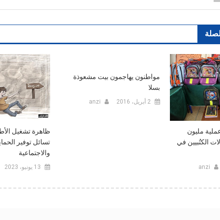
لصلة
مواطنون يهاجمون بيت مشعوذة
بسلا
2 أبريل، 2016
anzi
ظاهرة تشغيل الأط
عملية مليون
تسائل توفير الحماية
ت الكتُبيين في
والاجتماعية
13 يونيو، 2023
anzi