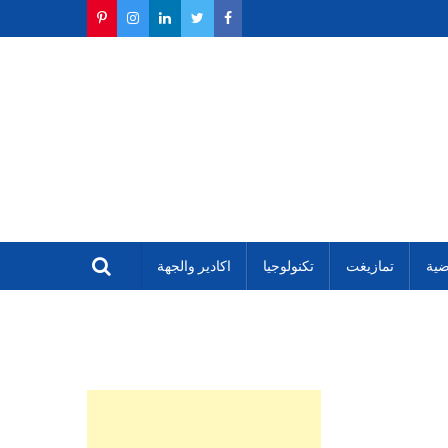
ضية
تمازيغت
تكنولوجيا
اكادير والجهة