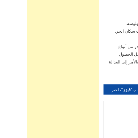
هلوسة.
ر 40 سنة كان موضوع شكايات سكان الحي
ى حجز ما مجموعه 480 قرصا طبيا مخدر من أنواع
ن أجل الحصول
أمر إلى العدالة
الملقب ب”قيزز”، اعترف باختطاف واغتصاب الطفل “عمران”